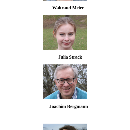
Waltraud Meier
Julia Strack
Joachim Bergmann