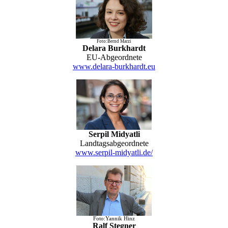
Foto:Bernd Marzi
Delara Burkhardt
EU-Abgeordnete
www.delara-burkhardt.eu
Serpil Midyatli
Landtagsabgeordnete
www.serpil-midyatli.de/
Foto:Yannik Hinz
Ralf Stegner