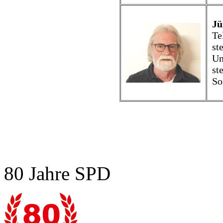
Jü
Te
st
Um
st
So
80 Jahre SPD