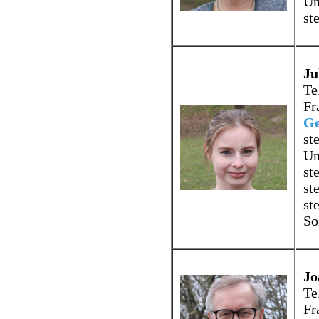
Um
st
Ju
Te
Fr
Ge
st
Um
st
st
st
So
Jo
Te
Fr