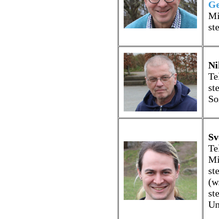
Ge
Mi
st
Ni
Te
st
So
Sv
Te
Mi
st
(w
st
Um