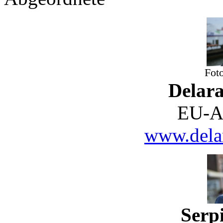
Fot
Delar
EU-A
www.delar
Serpi