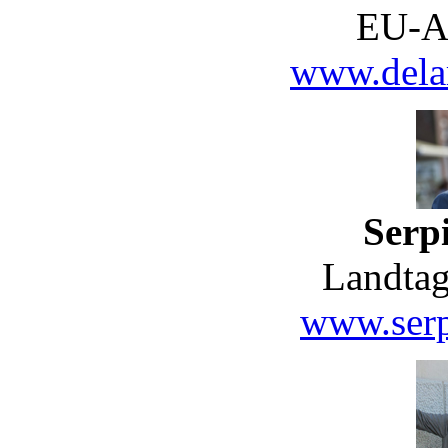
EU-A
www.delar
Serpi
Landtag
www.serp