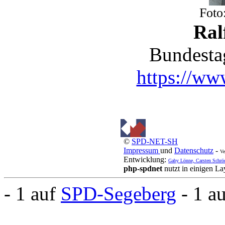
Foto
Ral
Bundesta
https://www
©
SPD-NET-SH
Impressum
und
Datenschutz
-
Ve
Entwicklung:
Gaby Lönne, Carsten Schrö
php-spdnet
nutzt in einigen L
- 1 auf
SPD-Segeberg
- 1 a