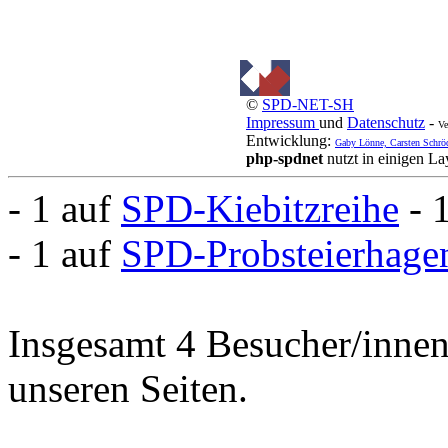
©
SPD-NET-SH
Impressum
und
Datenschutz
-
Ve
Entwicklung:
Gaby Lönne, Carsten Schrö
php-spdnet
nutzt in einigen L
- 1 auf
SPD-Kiebitzreihe
- 
- 1 auf
SPD-Probsteierhage
Insgesamt 4 Besucher/innen 
unseren Seiten.