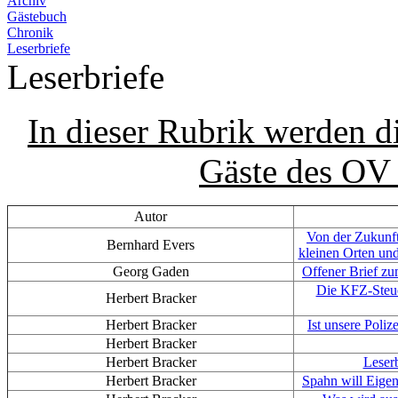
Archiv
Gästebuch
Chronik
Leserbriefe
Leserbriefe
In dieser Rubrik werden d
Gäste des OV 
Autor
Von der Zukunft
Bernhard Evers
kleinen Orten un
Georg Gaden
Offener Brief z
Die KFZ-Steue
Herbert Bracker
Herbert Bracker
Ist unsere Poliz
Herbert Bracker
Herbert Bracker
Leserb
Herbert Bracker
Spahn will Eigen