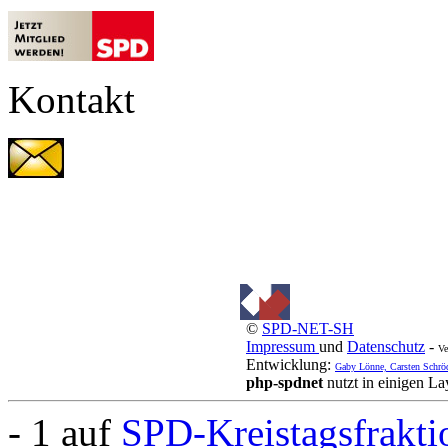
Kontakt
©
SPD-NET-SH
Impressum
und
Datenschutz
-
Ve
Entwicklung:
Gaby Lönne, Carsten Schrö
php-spdnet
nutzt in einigen L
- 1 auf
SPD-Kreistagsfrakti