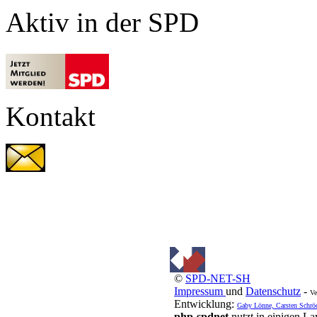
Aktiv in der SPD
Kontakt
©
SPD-NET-SH
Impressum
und
Datenschutz
-
Ve
Entwicklung:
Gaby Lönne, Carsten Schrö
php-spdnet
nutzt in einigen L