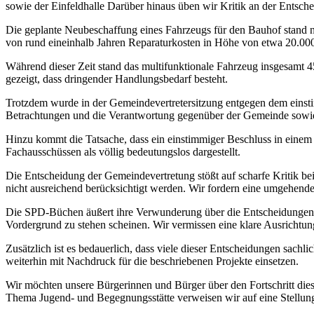
sowie der Einfeldhalle Darüber hinaus üben wir Kritik an der Entsc
Die geplante Neubeschaffung eines Fahrzeugs für den Bauhof stand n
von rund eineinhalb Jahren Reparaturkosten in Höhe von etwa 20.000 
Während dieser Zeit stand das multifunktionale Fahrzeug insgesamt 4
gezeigt, dass dringender Handlungsbedarf besteht.
Trotzdem wurde in der Gemeindevertretersitzung entgegen dem einst
Betrachtungen und die Verantwortung gegenüber der Gemeinde sowie ihr
Hinzu kommt die Tatsache, dass ein einstimmiger Beschluss in einem
Fachausschüssen als völlig bedeutungslos dargestellt.
Die Entscheidung der Gemeindevertretung stößt auf scharfe Kritik be
nicht ausreichend berücksichtigt werden. Wir fordern eine umgehend
Die SPD-Büchen äußert ihre Verwunderung über die Entscheidungen u
Vordergrund zu stehen scheinen. Wir vermissen eine klare Ausrichtu
Zusätzlich ist es bedauerlich, dass viele dieser Entscheidungen sachl
weiterhin mit Nachdruck für die beschriebenen Projekte einsetzen.
Wir möchten unsere Bürgerinnen und Bürger über den Fortschritt die
Thema Jugend- und Begegnungsstätte verweisen wir auf eine Stellung