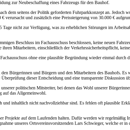
heidung zur Neubeschaffung eines Fahrzeugs für den Bauhof.
ach dem seitens der Politik geforderten Fuhrparkkonzept an. Jedoch w
€ verursacht und zusätzlich eine Preissteigerung von 30.000 € aufgru
5 Tage nicht zur Verfügung, was zu erheblichen Störungen im Arbeitsab
immigen Beschluss im Fachausschuss beschlossen, keine neuen Fahrzeu
en Mitarbeitern, einschließlich der Verkehrssicherheitspflicht, keine
 Fachausschuss ohne eine plausible Begründung wieder einmal durch die
i den Bürgerinnen und Bürgern und den Mitarbeitern des Bauhofs. Es wi
e Überprüfung dieser Entscheidung und eine transparente Diskussion ü
nserer politischen Mitstreiter, bei denen das Wohl unserer Bürgerinn
ng auf das Allgemeinwohl.
ich und inhaltlich nicht nachvollziehbar sind. Es fehlen oft plausible
ser Projekte auf dem Laufenden halten. Dafür werden wir regelmäßig In
nahme unseres Ortsvereinsvorsitzenden Lars Schwieger, welche er in d