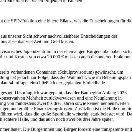
en Mehrheit bei vielen Projekten in Büchen
t die SPD-Fraktion eine bittere Bilanz, was die Entscheidungen für di
aus unserer Sicht schwer nachvollziehbare Entscheidungen der
ns absehbar viel Zeit und Geld kosten.
ovisorisches Jugendzentrum in der ehemaligen Bürgerstube haben sich 
m Jahr und Kosten von etwa 20.000 € mussten auch die anderen Fraktione
 bereits vorhandenen Containern (Schulprovisorium) gewünscht, um
dung hat jedoch zur Folge, dass der Wall nicht, wie im Bebauungsplan
n 54 infrage, einschließlich der geplanten Einfeldhalle.
zugesagt. Ursprünglich war geplant, dass der Baubeginn Anfang 2023
 konservativen Mehrheit zurückverwiesen und eine Neuplanung in
rung von mindestens zwei bis drei Jahren sowie keinen nennenswerten
gen und erhöhte Finanzierungskosten. Zusätzlich ist die Halle nun nic
hren wird, dass die große Sporthalle weiterhin stark belastet wird. D
hlechtere Halle, und das auch noch zwei bis drei Jahre später.
mer lauter. Die Bürgerinnen und Bürger fordern eine transparente un