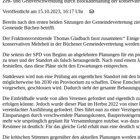
Zeit- und Geldverschwendung durch Blockadehaltung der konservativ
Veröffentlicht am 15.10.2023, 16:17 Uhr
Bereits nach den ersten beiden Sitzungen der Gemeindevertretung zieh
Gemeinde Büchen betrifft.
Der Fraktionsvorsitzende Thomas Gladbach fasst zusammen:“ Einige 
konservativen Mehrheit in der Büchener Gemeindevertretung werden u
Die seitens der SPD von Beginn an abgelehnten Planungen für ein pr
zu teuer und der Standort als falsch herausgestellt. Nach rund eine
feststellen, dass diese Pläne nicht den Erwartungen entsprechen.
Stattdessen wird nun eine Prüfung am eigentlichen Standort mit den
möglicherweise bis 2030 ein Provisorium zu schaffen. Diese Entschei
vorgesehen, geschlossen wird. Dadurch steht der gesamte Bebauungspla
Die Einfeldhalle wurde von allen Vereinen gefordert und eigentlich 
erfolgen könnte. Jedoch wurde dieser Plan im Herbst 2022 von einer
vereinfachter Ausführung gefordert. Dies führt nun zu einer Verzöge
Einsparungen durch verschwendete Planungskosten, Baupreissteigerun
mehr wie ursprünglich geplant für Versammlungen nutzbar, was dazu fü
Resümee ist deutlich: Für das gleiche Geld erhält man eine deutlich sc
Die kritischen Stimmen gegenüber den aktuellen Planungen werden im