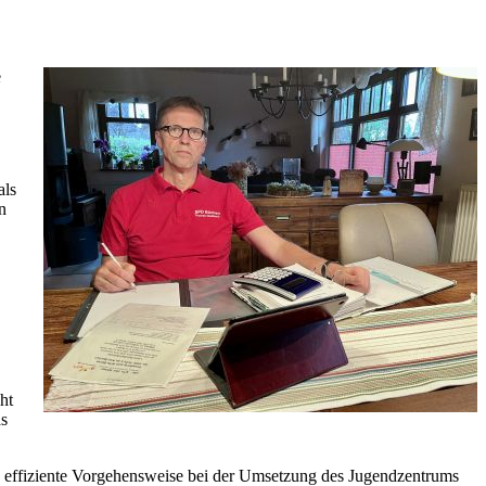
e
als
n
ht
as
d effiziente Vorgehensweise bei der Umsetzung des Jugendzentrums