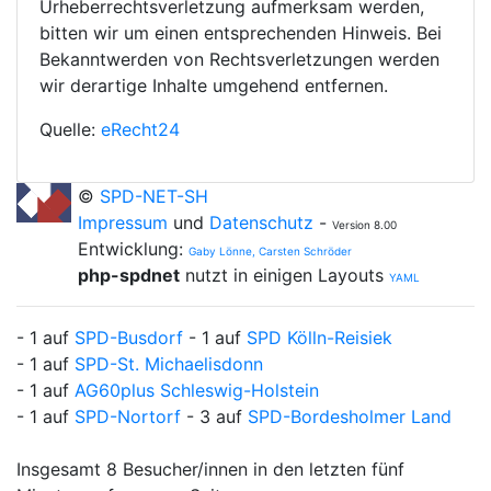
Urheberrechtsverletzung aufmerksam werden,
bitten wir um einen entsprechenden Hinweis. Bei
Bekanntwerden von Rechtsverletzungen werden
wir derartige Inhalte umgehend entfernen.
Quelle:
eRecht24
©
SPD-NET-SH
Impressum
und
Datenschutz
-
Version 8.00
Entwicklung:
Gaby Lönne, Carsten Schröder
php-spdnet
nutzt in einigen Layouts
YAML
- 1 auf
SPD-Busdorf
- 1 auf
SPD Kölln-Reisiek
- 1 auf
SPD-St. Michaelisdonn
- 1 auf
AG60plus Schleswig-Holstein
- 1 auf
SPD-Nortorf
- 3 auf
SPD-Bordesholmer Land
Insgesamt 8 Besucher/innen in den letzten fünf