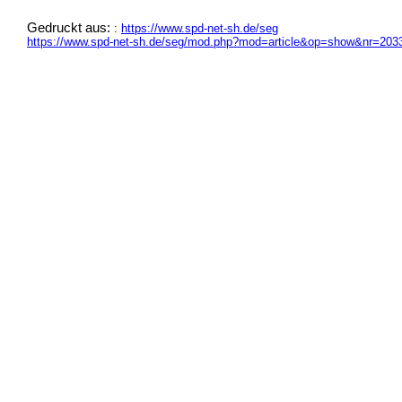
Gedruckt aus:
:
https://www.spd-net-sh.de/seg
https://www.spd-net-sh.de/seg/mod.php?mod=article&op=show&nr=203