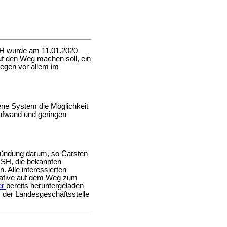
SH wurde am 11.01.2020
f den Weg machen soll, ein
iegen vor allem im
bene System die Möglichkeit
Aufwand und geringen
gründung darum, so Carsten
-SH, die bekannten
. Alle interessierten
rative auf dem Weg zum
er
bereits heruntergeladen
 der Landesgeschäftsstelle