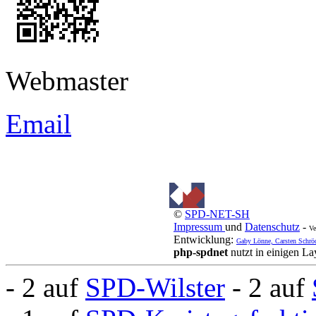
Webmaster
Email
©
SPD-NET-SH
Impressum
und
Datenschutz
-
Ve
Entwicklung:
Gaby Lönne, Carsten Schrö
php-spdnet
nutzt in einigen L
- 2 auf
SPD-Wilster
- 2 auf