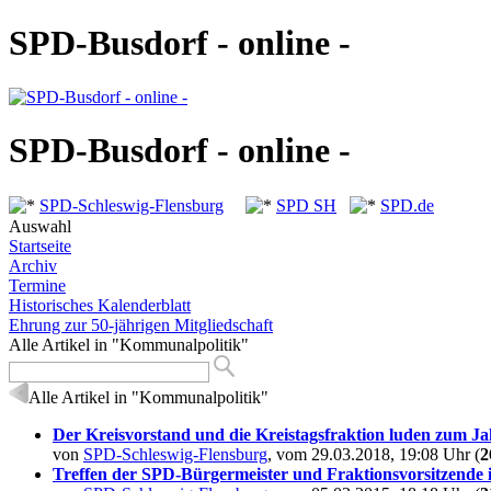
SPD-Busdorf - online -
SPD-Busdorf - online -
SPD-Schleswig-Flensburg
SPD SH
SPD.de
Auswahl
Startseite
Archiv
Termine
Historisches Kalenderblatt
Ehrung zur 50-jährigen Mitgliedschaft
Alle Artikel in "Kommunalpolitik"
Alle Artikel in "Kommunalpolitik"
Der Kreisvorstand und die Kreistagsfraktion luden zum J
von
SPD-Schleswig-Flensburg
, vom 29.03.2018, 19:08 Uhr (
2
Treffen der SPD-Bürgermeister und Fraktionsvorsitzende