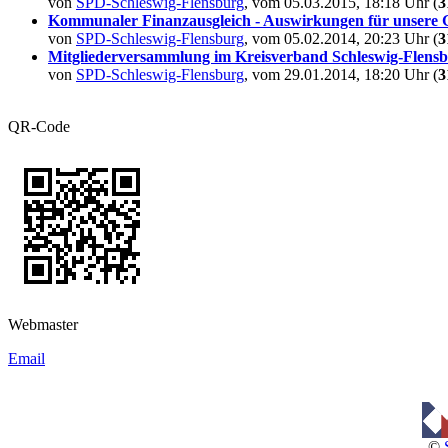
von
SPD-Schleswig-Flensburg
, vom 05.03.2015, 18:18 Uhr (
3
Kommunaler Finanzausgleich - Auswirkungen für unsere
von
SPD-Schleswig-Flensburg
, vom 05.02.2014, 20:23 Uhr (
3
Mitgliederversammlung im Kreisverband Schleswig-Flens
von
SPD-Schleswig-Flensburg
, vom 29.01.2014, 18:20 Uhr (
3
QR-Code
Webmaster
Email
©