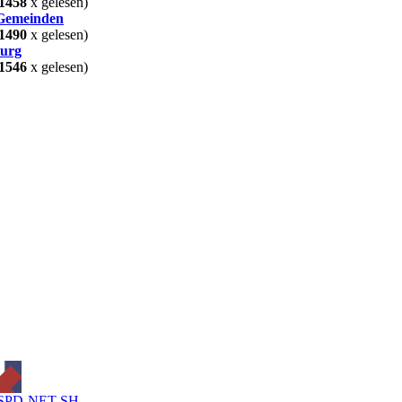
1458
x gelesen)
 Gemeinden
1490
x gelesen)
burg
1546
x gelesen)
SPD-NET-SH