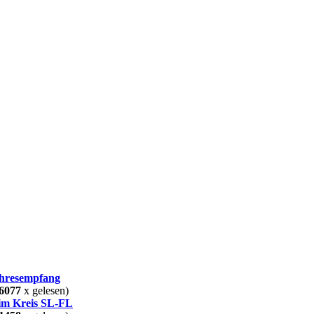
ahresempfang
6077
x gelesen)
 im Kreis SL-FL